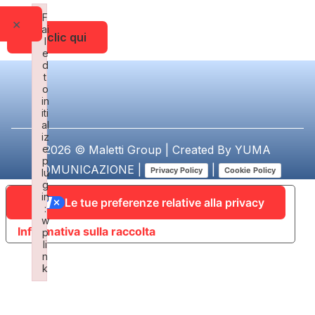
F
×
ai
Fai clic qui
l
e
d
t
o
in
iti
al
iz
e
2026 © Maletti Group | Created By
YUMA
p
COMUNICAZIONE
|
|
Privacy Policy
Cookie Policy
lu
g
in
Le tue preferenze relative alla privacy
:
w
Informativa sulla raccolta
p
li
n
k
Failed to initialize plugin: wplink