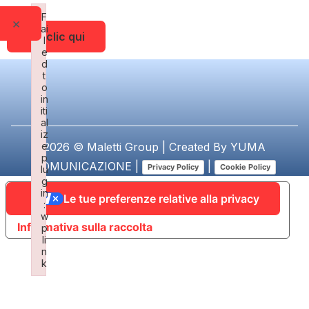
F
×
ai
Fai clic qui
l
e
d
t
o
in
iti
al
iz
e
2026 © Maletti Group | Created By
YUMA
p
COMUNICAZIONE
|
|
Privacy Policy
Cookie Policy
lu
g
in
Le tue preferenze relative alla privacy
:
w
Informativa sulla raccolta
p
li
n
k
Failed to initialize plugin: wplink