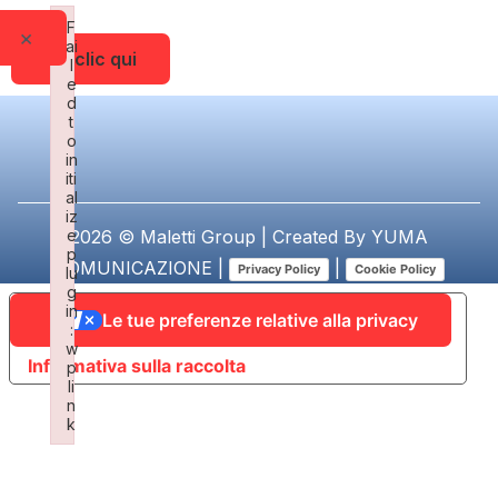
F
×
ai
Fai clic qui
l
e
d
t
o
in
iti
al
iz
e
2026 © Maletti Group | Created By
YUMA
p
COMUNICAZIONE
|
|
Privacy Policy
Cookie Policy
lu
g
in
Le tue preferenze relative alla privacy
:
w
Informativa sulla raccolta
p
li
n
k
Failed to initialize plugin: wplink