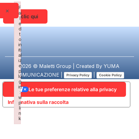
F
×
ai
Fai clic qui
l
e
d
t
o
in
iti
al
iz
e
2026 © Maletti Group | Created By
YUMA
p
COMUNICAZIONE
|
|
Privacy Policy
Cookie Policy
lu
g
in
Le tue preferenze relative alla privacy
:
w
Informativa sulla raccolta
p
li
n
k
Failed to initialize plugin: wplink