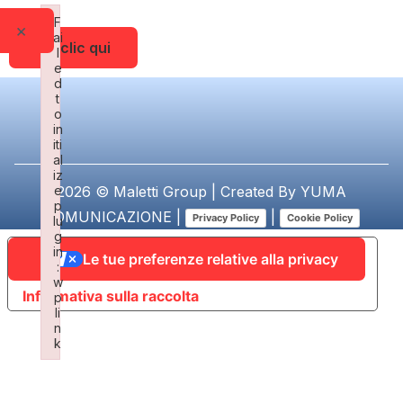
F
×
ai
Fai clic qui
l
e
d
t
o
in
iti
al
iz
e
2026 © Maletti Group | Created By
YUMA
p
COMUNICAZIONE
|
|
Privacy Policy
Cookie Policy
lu
g
in
Le tue preferenze relative alla privacy
:
w
Informativa sulla raccolta
p
li
n
k
Failed to initialize plugin: wplink