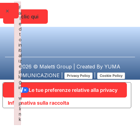
F
×
ai
Fai clic qui
l
e
d
t
o
in
iti
al
iz
e
2026 © Maletti Group | Created By
YUMA
p
COMUNICAZIONE
|
|
Privacy Policy
Cookie Policy
lu
g
in
Le tue preferenze relative alla privacy
:
w
Informativa sulla raccolta
p
li
n
k
Failed to initialize plugin: wplink