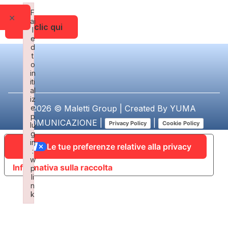
F
×
ai
Fai clic qui
l
e
d
t
o
in
iti
al
iz
e
2026 © Maletti Group | Created By
YUMA
p
COMUNICAZIONE
|
|
Privacy Policy
Cookie Policy
lu
g
in
Le tue preferenze relative alla privacy
:
w
Informativa sulla raccolta
p
li
n
k
Failed to initialize plugin: wplink