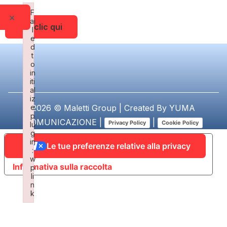
F
×
ai
Fai clic qui
l
e
d
t
o
in
iti
al
iz
e
2026 © Maletti Group | Created By
YUMA
p
COMUNICAZIONE
|
|
Privacy Policy
Cookie Policy
lu
g
in
Le tue preferenze relative alla privacy
:
w
Informativa sulla raccolta
p
li
n
k
Failed to initialize plugin: wplink