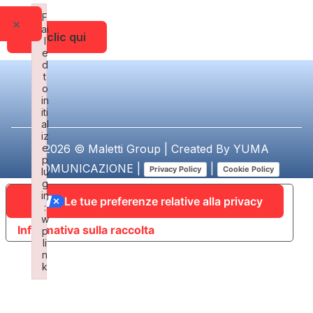
F
×
ai
Fai clic qui
l
e
d
t
o
in
iti
al
iz
e
2026 © Maletti Group | Created By
YUMA
p
COMUNICAZIONE
|
|
Privacy Policy
Cookie Policy
lu
g
in
Le tue preferenze relative alla privacy
:
w
Informativa sulla raccolta
p
li
n
k
Failed to initialize plugin: wplink