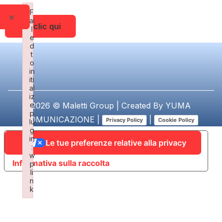
F
×
ai
Fai clic qui
l
e
d
t
o
in
iti
al
iz
e
2026 © Maletti Group | Created By
YUMA
p
COMUNICAZIONE
|
|
Privacy Policy
Cookie Policy
lu
g
in
Le tue preferenze relative alla privacy
:
w
Informativa sulla raccolta
p
li
n
k
Failed to initialize plugin: wplink