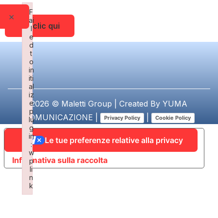
F
×
ai
Fai clic qui
l
e
d
t
o
in
iti
al
iz
e
2026 © Maletti Group | Created By
YUMA
p
COMUNICAZIONE
|
|
Privacy Policy
Cookie Policy
lu
g
in
Le tue preferenze relative alla privacy
:
w
Informativa sulla raccolta
p
li
n
k
Failed to initialize plugin: wplink