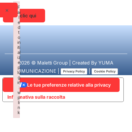
F
×
ai
Fai clic qui
l
e
d
t
o
in
iti
al
iz
e
2026 © Maletti Group | Created By
YUMA
p
COMUNICAZIONE
|
|
Privacy Policy
Cookie Policy
lu
g
in
Le tue preferenze relative alla privacy
:
w
Informativa sulla raccolta
p
li
n
k
Failed to initialize plugin: wplink