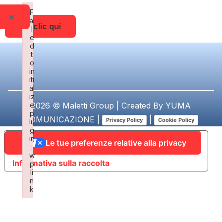
F
×
ai
Fai clic qui
l
e
d
t
o
in
iti
al
iz
e
2026 © Maletti Group | Created By
YUMA
p
COMUNICAZIONE
|
|
Privacy Policy
Cookie Policy
lu
g
in
Le tue preferenze relative alla privacy
:
w
Informativa sulla raccolta
p
li
n
k
Failed to initialize plugin: wplink